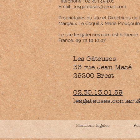
Téléphone : 02.30.13.59.01
Email : lesgateuses@gmail.com
Propriétaires du site et Directrices de l
Margaux Le Coquil & Marie Plougoul
Le site lesgateuses.com est hébergé 
France. 09 72 10 10 07
Les Gâteuses
33 rue Jean Macé
29200 Brest
02.30.13.01.59
lesgateuses.contact
Mentions légales
Pol