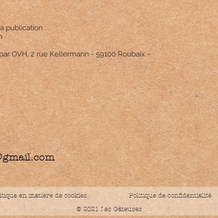
a publication :
m
par OVH, 2 rue Kellermann - 59100 Roubaix -
@gmail.com
itique en matière de cookies
Politique de confidentialité
© 2021 Les Gâteuses