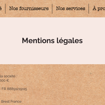
é
Nos fournisseurs
Nos services
À pr
Mentions légales
la société :
 000 €
 FR 88891219115
0 Brest France