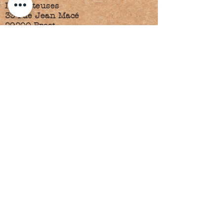
Les Gâteuses
33 rue Jean Macé
29200 Brest
02.30.13.01.59
lesgateuses.contact@gmail.com